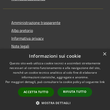
Amministrazione trasparente
Albo pretorio
Informativa privacy
Note legali
×
Dichiarazione di accessibilità
Informazioni sui cookie
Questo sito web utilizza cookie tecnici e assimilati strettamente
necessari al corretto funzionamento e alla navigazione del sito,
nonché un cookie tecnico analitico al solo fine di elaborare
informazioni statistiche, aggregate e anonime.
RSS
Copyright © 2026 • Comune di
Per maggiori dettagli, può consultare la cookie policy al seguente
link
Accessibilità
Busnago • Powered by
Privacy
Municipium
Accesso
•
RIFIUTA TUTTO
ACCETTA TUTTO
Cookie
redazione
Mappa del sito
MOSTRA DETTAGLI