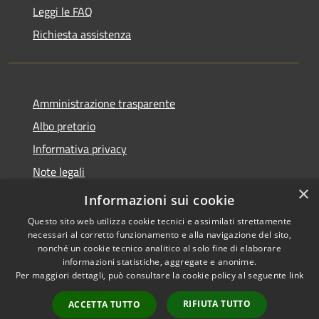
Leggi le FAQ
Richiesta assistenza
Amministrazione trasparente
Albo pretorio
Informativa privacy
Note legali
×
Dichiarazione di accessibilità
Informazioni sui cookie
Questo sito web utilizza cookie tecnici e assimilati strettamente
necessari al corretto funzionamento e alla navigazione del sito,
nonché un cookie tecnico analitico al solo fine di elaborare
informazioni statistiche, aggregate e anonime.
RSS
Copyright © 2026 • Comune di
Per maggiori dettagli, può consultare la cookie policy al seguente
link
Accessibilità
Busnago • Powered by
Privacy
Municipium
Accesso
•
RIFIUTA TUTTO
ACCETTA TUTTO
Cookie
redazione