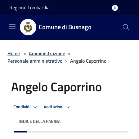
Salta al contenuto principale
Regione Lombardia
Comune di Busnago
Home
>
Amministrazione
>
Personale amministrativo
>
Angelo Caporrino
Angelo Caporrino
Condividi
Vedi azioni
INDICE DELLA PAGINA