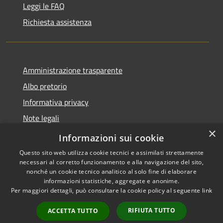
Leggi le FAQ
Richiesta assistenza
Amministrazione trasparente
Albo pretorio
Informativa privacy
Note legali
×
Dichiarazione di accessibilità
Informazioni sui cookie
Questo sito web utilizza cookie tecnici e assimilati strettamente
necessari al corretto funzionamento e alla navigazione del sito,
nonché un cookie tecnico analitico al solo fine di elaborare
informazioni statistiche, aggregate e anonime.
RSS
Copyright © 2026 • Comune di
Per maggiori dettagli, può consultare la cookie policy al seguente
link
Accessibilità
Busnago • Powered by
Privacy
Municipium
Accesso
•
RIFIUTA TUTTO
ACCETTA TUTTO
Cookie
redazione