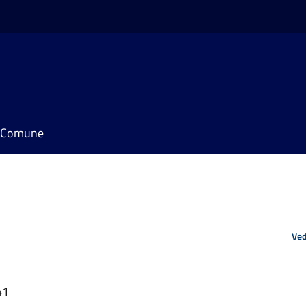
il Comune
Ved
41