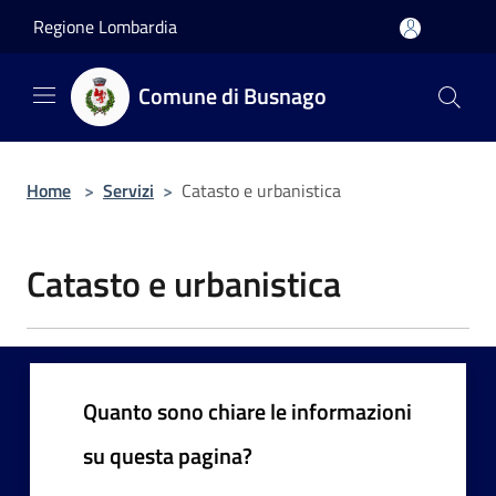
Salta al contenuto principale
Regione Lombardia
Comune di Busnago
Home
>
Servizi
>
Catasto e urbanistica
Catasto e urbanistica
Quanto sono chiare le informazioni
su questa pagina?