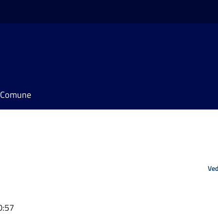
il Comune
Ved
0:57