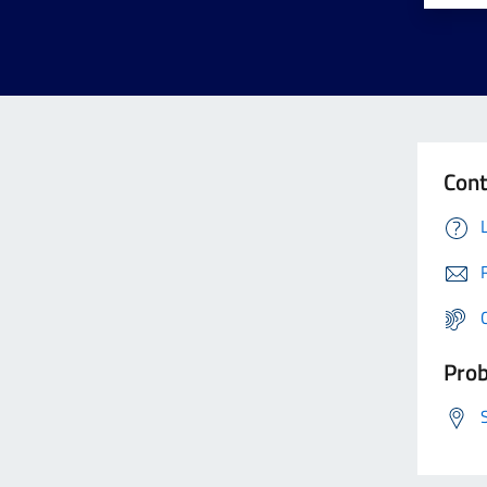
Cont
Prob