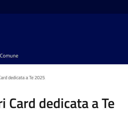
il Comune
Card dedicata a Te 2025
ri Card dedicata a Te