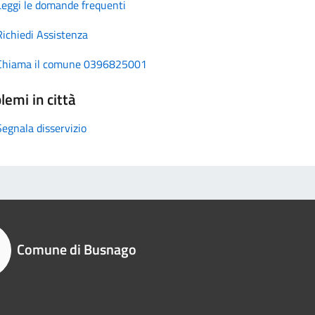
Leggi le domande frequenti
Richiedi Assistenza
Chiama il comune 0396825001
lemi in città
Segnala disservizio
Comune di Busnago